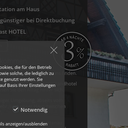
tation am Haus
günstiger bei Direktbuchung
ast HOTEL
n
illkommen
okies, die für den Betrieb
ss Sie auf diesem Weg zu uns finden.
ie solche, die lediglich zu
te genutzt werden. Sie
laubsfreuden in unserem Landhotel
auf Basis Ihrer Einstellungen
sen Sie den Alltag hinter sich.
ruhiger Umgebung, abseits vom
hr, liegt unser Haus zwischen
Notwendig
.
age des Winzerdorfes Bottenau
ils anzeigen/ausblenden