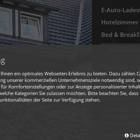
E-Auto-Lades
Hotelzimmer 
Bed & Breakf
Hier direkt Buche
ng
Herzlich w
hnen ein optimales Webseiten-Erlebnis zu bieten. Dazu zählen Co
Es freut uns, da
rung unserer kommerziellen Unternehmensziele notwendig sind, sow
für Komforteinstellungen oder zur Anzeige personalisierter Inhal
Genießen Sie Ur
elche Kategorien Sie zulassen möchten. Bitte beachten Sie, dass 
Rebstock und las
nktionalitäten der Seite zur Verfügung stehen.
In herrlicher, 
Durchgangsverke
„Wein und Wald“
Die reizvolle L
Deta