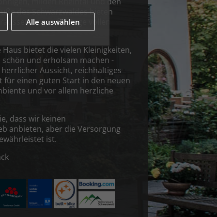
nnigen, milden Rheintal und den
uße des Schwarzwaldes bieten
aussetzungen für Tage voller
Alle auswählen
Haus bietet die vielen Kleinigkeiten,
b schön und erholsam machen -
herrlicher Aussicht, reichhaltiges
 für einen guten Start in den neuen
Ambiente und vor allem herzliche
ie, dass wir keinen
eb anbieten, aber die Versorgung
währleistet ist.
ack