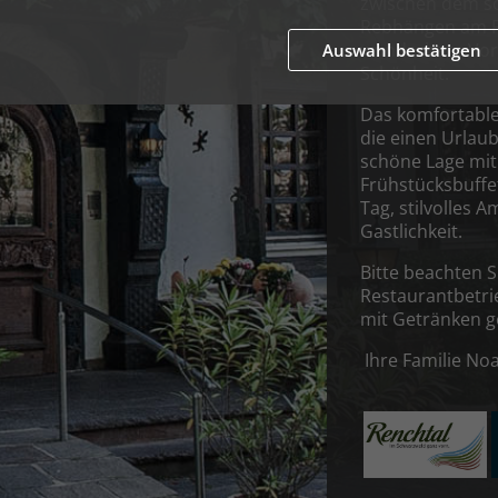
zwischen dem so
Rebhängen am F
wunderbare Vorr
Auswahl bestätigen
Schönheit.
Das komfortable 
die einen Urlau
schöne Lage mit 
Frühstücksbuffet
Tag, stilvolles 
Gastlichkeit.
Bitte beachten S
Restaurantbetri
mit Getränken ge
Ihre Familie No