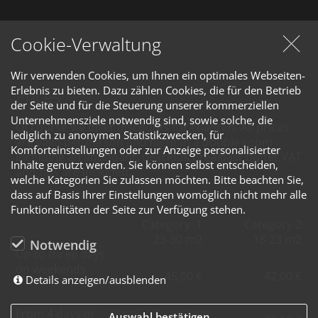
Cookie-Verwaltung
Wir verwenden Cookies, um Ihnen ein optimales Webseiten-
Erlebnis zu bieten. Dazu zählen Cookies, die für den Betrieb
Prices
der Seite und für die Steuerung unserer kommerziellen
Unternehmensziele notwendig sind, sowie solche, die
Of course we offer discounts for children. All prices
lediglich zu anonymen Statistikzwecken, für
are valid per person and night in a double room
Komforteinstellungen oder zur Anzeige personalisierter
including an abundant, delicious breakfast buffet.VAT
Inhalte genutzt werden. Sie können selbst entscheiden,
and tips are included.
welche Kategorien Sie zulassen möchten. Bitte beachten Sie,
dass auf Basis Ihrer Einstellungen womöglich nicht mehr alle
Funktionalitäten der Seite zur Verfügung stehen.
Category 1
Category 2
23-30 m2
18-23 m2
Notwendig
Up to three days
on weekends
45,00 €
42,00 €
Details anzeigen/ausblenden
From 4 days or
Auswahl bestätigen