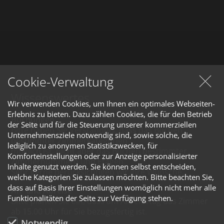
Cookie-Verwaltung
Wissenswertes
Wir verwenden Cookies, um Ihnen ein optimales Webseiten-
Erlebnis zu bieten. Dazu zählen Cookies, die für den Betrieb
Buchungen
der Seite und für die Steuerung unserer kommerziellen
Bitte haben Sie Verständnis, dass das Buchen
Unternehmensziele notwendig sind, sowie solche, die
bestimmter Zimmerkategorien
lediglich zu anonymen Statistikzwecken, für
möglich ist, nicht aber das Buchen bestimmter
Komforteinstellungen oder zur Anzeige personalisierter
Zimmernummern und Etagen.
Inhalte genutzt werden. Sie können selbst entscheiden,
Sehr gerne berücksichtigen wir Ihre Wünsche.
welche Kategorien Sie zulassen möchten. Bitte beachten Sie,
dass auf Basis Ihrer Einstellungen womöglich nicht mehr alle
An- und Abreise
Funktionalitäten der Seite zur Verfügung stehen.
Bitte planen Sie ein, dass am Anreisetag das Zimmer
ab 15.00 Uhr für Sie bezugsfertig ist.
Notwendig