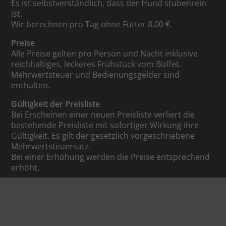
Es ist selbstverständlich, dass der Hund stubenrein
ist.
Wir berechnen pro Tag ohne Futter 8,00 €.
Preise
Alle Preise gelten pro Person und Nacht inklusive
reichhaltiges, leckeres Frühstück vom Büffet.
Mehrwertsteuer und Bedienungsgelder sind
enthalten.
Gültigkeit der Preisliste
Bei Erscheinen einer neuen Preisliste verliert die
bestehende Preisliste mit sofortiger Wirkung ihre
Gültigkeit. Es gilt der gesetzlich vorgeschriebene
Mehrwertsteuersatz.
Bei einer Erhöhung werden die Preise entsprechend
erhöht.
Konus
Bei Ihrem Urlaub im Schwarzwald haben Sie einen
sensationellen Vorteil – Sie
erhalten die KONUS-Gästekarte und können damit